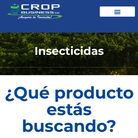
Insecticidas
¿Qué producto
estás
buscando?