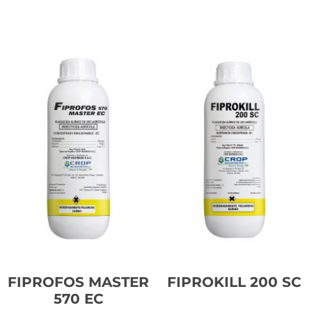
Leer más
Leer más
FIPROFOS MASTER
FIPROKILL 200 SC
570 EC
Leer más