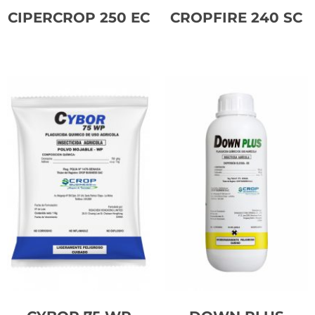
CIPERCROP 250 EC
CROPFIRE 240 SC
Leer más
Leer más