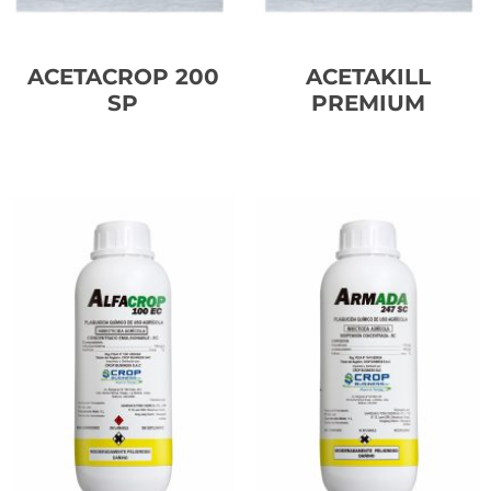
ACETACROP 200
ACETAKILL
SP
PREMIUM
Leer más
Leer más