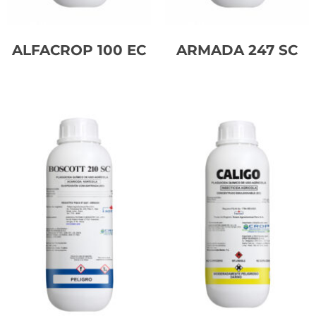
ALFACROP 100 EC
ARMADA 247 SC
Leer más
Leer más