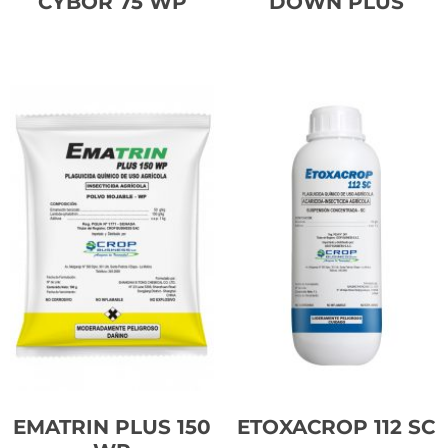
CYBOR 75 WP
DOWN PLUS
Leer más
Leer más
EMATRIN PLUS 150
ETOXACROP 112 SC