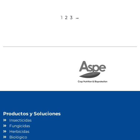
Leer más
1
2
3
→
Productos y Soluciones
Insecticidas
Fungicidas
Herbicidas
Biológico