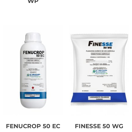
WP
Leer más
Leer más
FENUCROP 50 EC
FINESSE 50 WG