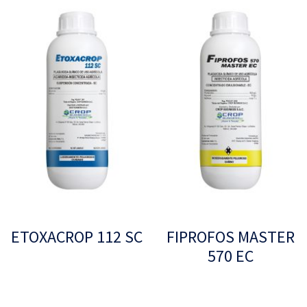
ETOXACROP 112 SC
FIPROFOS MASTER
570 EC
Leer más
Leer más