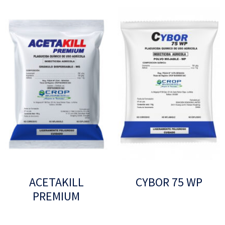
ACETAKILL
CYBOR 75 WP
PREMIUM
Leer más
Leer más