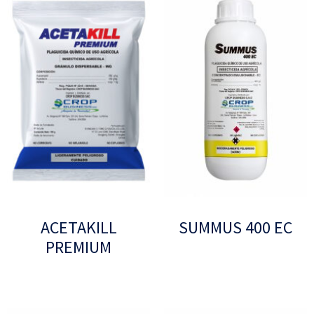
ACETAKILL
SUMMUS 400 EC
PREMIUM
Leer más
Leer más