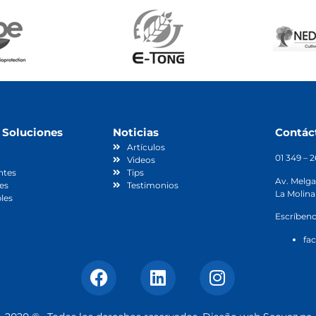
 Soluciones
Noticias
Contác
Artículos
01 349 – 
Videos
ntes
Tips
Av. Melga
es
Testimonios
La Molina
les
Escríbeno
fa