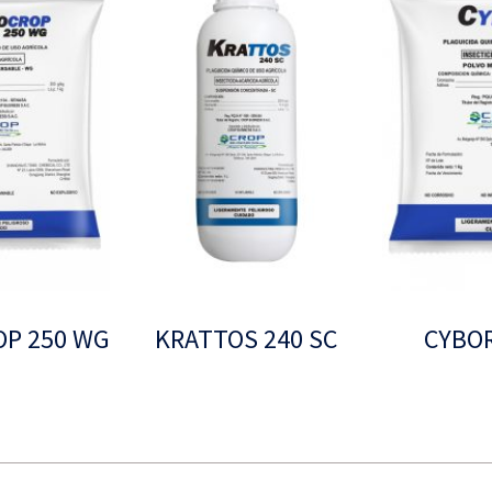
P 250 WG
KRATTOS 240 SC
CYBOR
Leer más