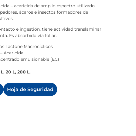
ticida – acaricida de amplio espectro utilizado
upadores, ácaros e insectos formadores de
ltivos.
ontacto e ingestión, tiene actividad translaminar
nta. Es absorbido vía foliar.
os Lactone Macrocíclicos
 – Acaricida
ncentrado emulsionable (EC)
L, 20 L, 200 L.
Hoja de Seguridad