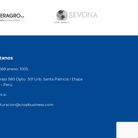
tanos
2669 anexo: 1005
rejo 580 Dpto. 301 Urb. Santa Patricia I Etapa
 – Perú
s a:
cturacion@cropbusiness.com