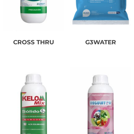
CROSS THRU
G3WATER
Leer más
Leer más