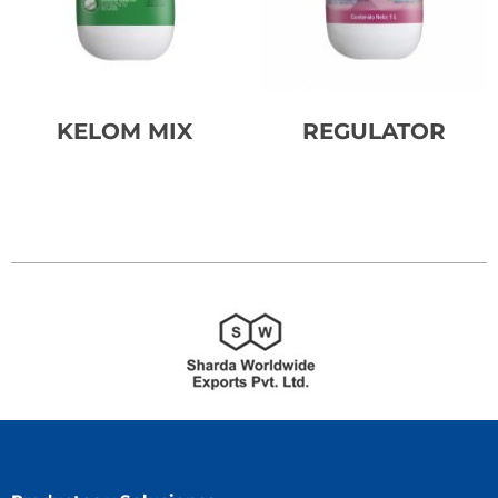
KELOM MIX
REGULATOR
Leer más
Leer más