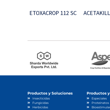
ETOXACROP 112 SC
ACETAKIL
Leer más
Leer más
Productos y Soluciones
Productos y
Insecticidas
Especiales
Fungicidas
Proteinatos
Herbicidas
Bioestimula