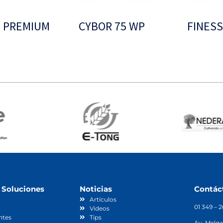
L PREMIUM
CYBOR 75 WP
FINESS
Leer más
 Soluciones
Noticias
Contác
Artículos
01 349 – 
Videos
ntes
Tips
Av. Melga