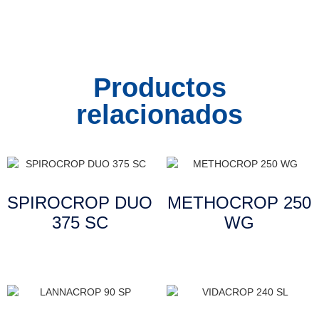
Productos
relacionados
SPIROCROP DUO
METHOCROP 250
375 SC
WG
Leer más
Leer más