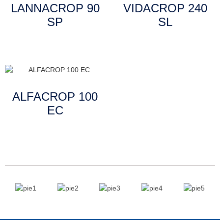
LANNACROP 90
VIDACROP 240
SP
SL
Leer más
Leer más
ALFACROP 100
EC
Leer más