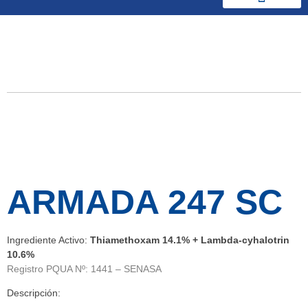
Productos y Soluciones
Insecticidas
ARMADA 247 SC
Ingrediente Activo:
Thiamethoxam 14.1% + Lambda-cyhalotrin
10.6%
Registro PQUA Nº: 1441 – SENASA
Descripción: