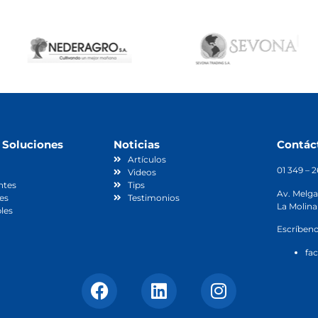
 Soluciones
Noticias
Contác
Artículos
01 349 – 
Videos
ntes
Tips
Av. Melga
es
Testimonios
La Molina
les
Escríbeno
fa