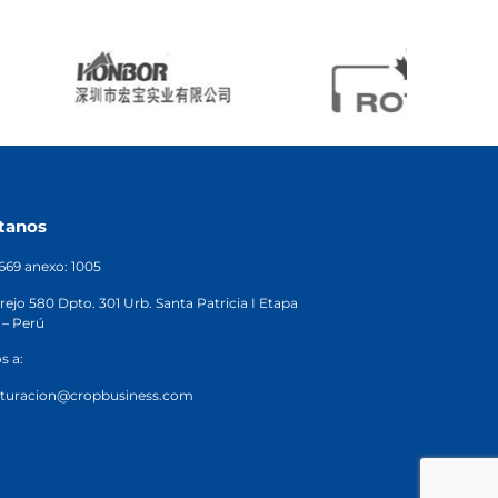
tanos
2669 anexo: 1005
rejo 580 Dpto. 301 Urb. Santa Patricia I Etapa
 – Perú
s a:
cturacion@cropbusiness.com