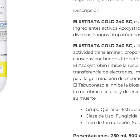
Descripción:
El XSTRATA GOLD 240 SC
, e
ingredientes activos Azoxystro
diversos hongos fitopatógenos
El XSTRATA GOLD 240 SC
, a
actividad translaminar, propo
causadas por hongos fitopató
El Azoxystrobin inhibe la resp
transferencia de electrones, i
para la germinación de esporas
El Tebuconazole inhibe la biosí
la membrana celular y detenie
su muerte.
Grupo Químico: Estrobilu
Clase de Uso: Fungicida
Tipo de formulación: Su
Presentaciones: 250 ml, 500 ml