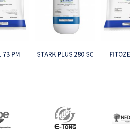
 73 PM
STARK PLUS 280 SC
FITOZE
Leer más