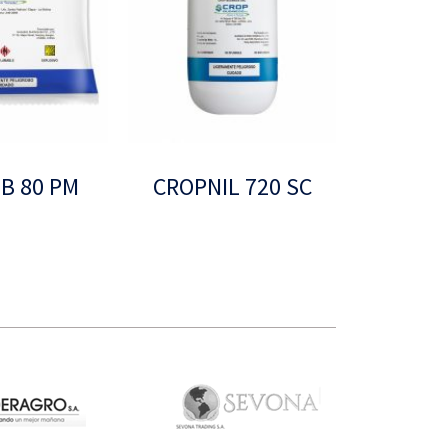
B 80 PM
CROPNIL 720 SC
Leer más
Leer más