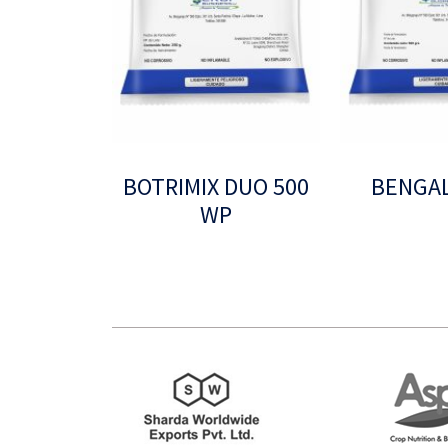
BOTRIMIX DUO 500
BENGAL
WP
Leer más
Leer más