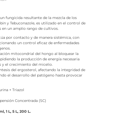
s un fungicida resultante de la mezcla de los
bin y Tebuconazole, es utilizado en el control de
 en un amplio rango de cultivos.
ctúa por contacto y de manera sistémica, con
rcionando un control eficaz de enfermedades
genos.
iración mitocondrial del hongo al bloquear la
mpidiendo la producción de energía necesaria
 y el crecimiento del micelio.
ntesis del ergosterol, afectando la integridad de
ndo el desarrollo del patógeno hasta provocar
rina + Triazol
spensión Concentrada (SC)
, 1 L, 5 L, 200 L.