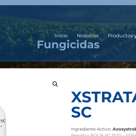
Inicio
Nosotros
Productos 
Fungicidas
XSTRAT
SC
Ingrediente Activo:
Azoxystro
Registro PQUA Nº: 1520 – SE