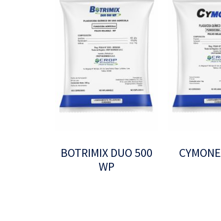
BOTRIMIX DUO 500
CYMONE
WP
Leer más
Leer más