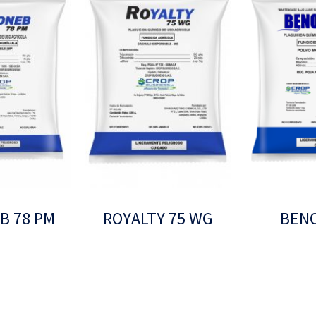
B 78 PM
ROYALTY 75 WG
BEN
Leer más