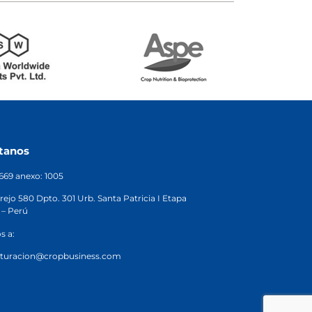
tanos
2669 anexo: 1005
rejo 580 Dpto. 301 Urb. Santa Patricia I Etapa
 – Perú
s a:
cturacion@cropbusiness.com