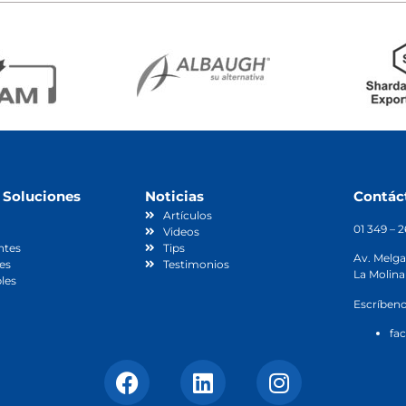
 Soluciones
Noticias
Contác
Artículos
01 349 – 
Videos
ntes
Tips
Av. Melga
es
Testimonios
La Molina
les
Escríbeno
fa