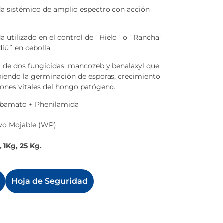
da sistémico de amplio espectro con acción
da utilizado en el control de ¨Hielo¨ o ¨Rancha¨
diú¨ en cebolla.
 de dos fungicidas: mancozeb y benalaxyl que
iendo la germinación de esporas, crecimiento
ciones vitales del hongo patógeno.
rbamato + Phenilamida
lvo Mojable (WP)
 1Kg, 25 Kg.
Hoja de Seguridad