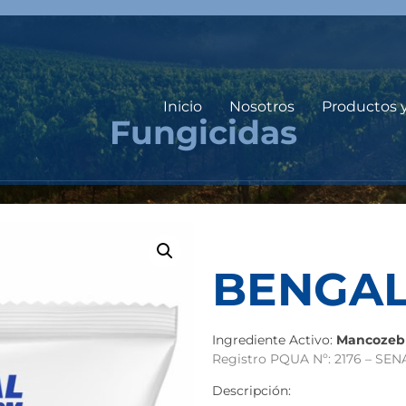
Inicio
Nosotros
Productos 
Fungicidas
BENGAL
Ingrediente Activo:
Mancozeb 
Registro PQUA Nº: 2176 – SE
Descripción: