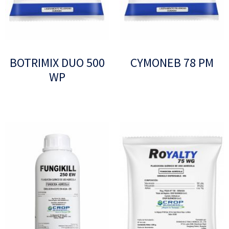
BOTRIMIX DUO 500
CYMONEB 78 PM
WP
Leer más
Leer más