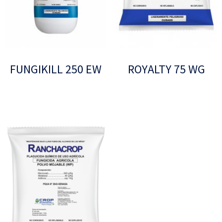
FUNGIKILL 250 EW
ROYALTY 75 WG
Leer más
Leer más