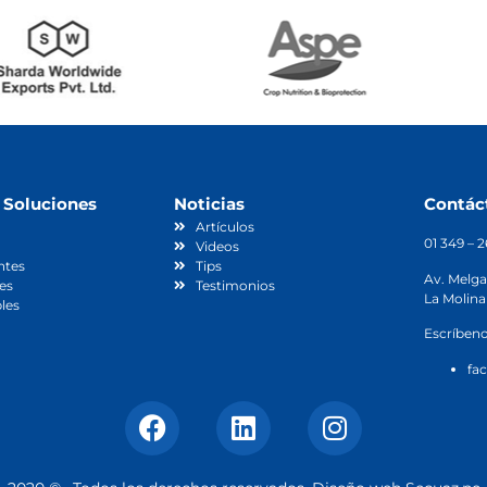
 Soluciones
Noticias
Contác
Artículos
01 349 – 
Videos
ntes
Tips
Av. Melga
es
Testimonios
La Molina
les
Escríbeno
fa