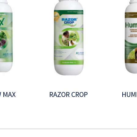
 MAX
RAZOR CROP
HUMI
Leer más