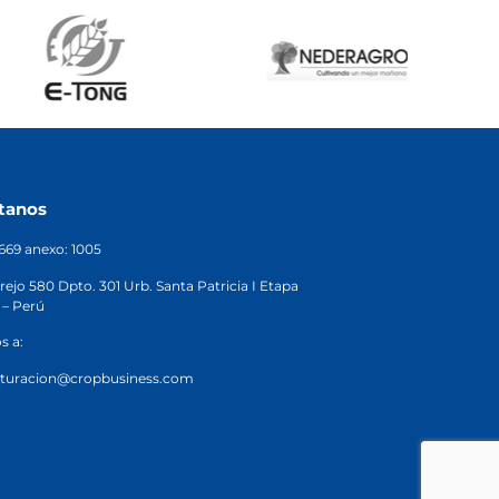
tanos
2669 anexo: 1005
rejo 580 Dpto. 301 Urb. Santa Patricia I Etapa
 – Perú
s a:
cturacion@cropbusiness.com