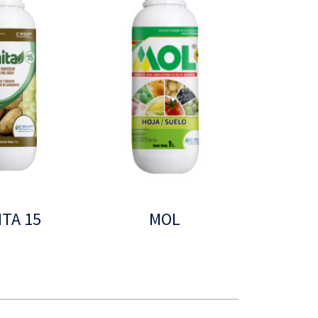
TA 15
MOL
Leer más
Leer más