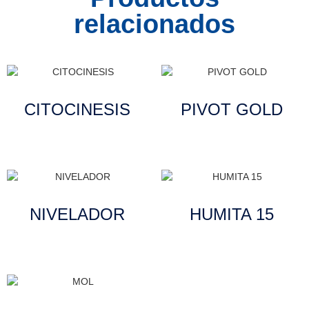
relacionados
CITOCINESIS
PIVOT GOLD
Leer más
Leer más
NIVELADOR
HUMITA 15
Leer más
Leer más