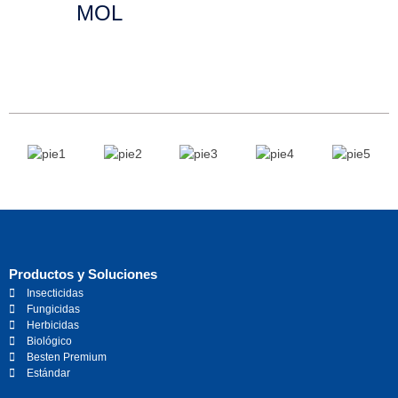
MOL
Leer más
Productos y Soluciones
Insecticidas
Fungicidas
Herbicidas
Biológico
Besten Premium
Estándar