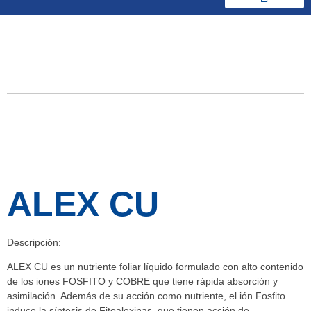
Productos y Soluciones
Especiales
ALEX CU
Descripción:
ALEX CU es un nutriente foliar líquido formulado con alto contenido
de los iones FOSFITO y COBRE que tiene rápida absorción y
asimilación. Además de su acción como nutriente, el ión Fosfito
induce la síntesis de Fitoalexinas, que tienen acción de