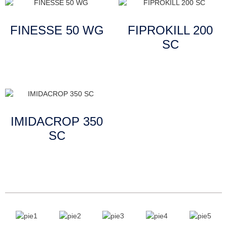
FINESSE 50 WG
FIPROKILL 200
SC
Leer más
Leer más
IMIDACROP 350
SC
Leer más