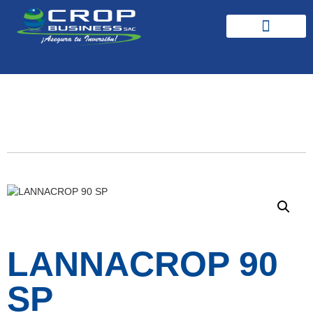
Productos y Soluciones
Insecticidas
LANNACROP 90
SP