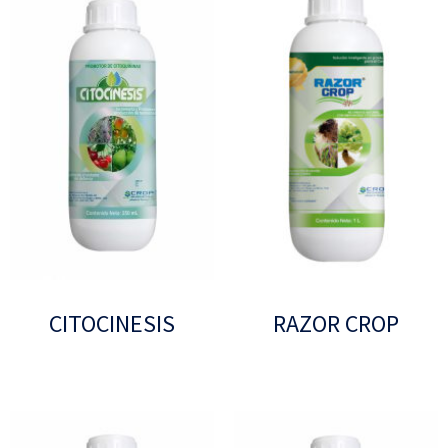
CITOCINESIS
RAZOR CROP
Leer más
Leer más