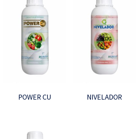
POWER CU
NIVELADOR
Leer más
Leer más