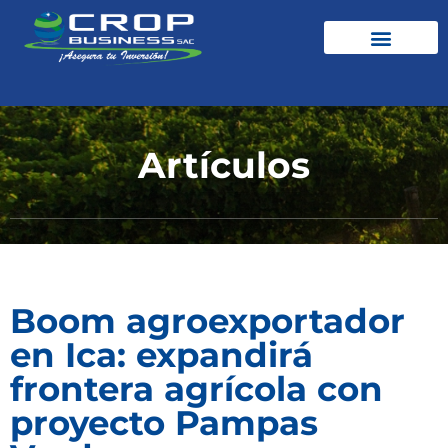
Artículos
Boom agroexportador
en Ica: expandirá
frontera agrícola con
proyecto Pampas