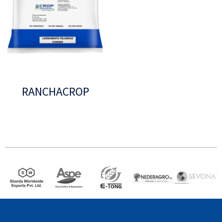
RANCHACROP
Leer más