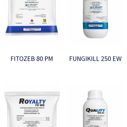
FITOZEB 80 PM
FUNGIKILL 250 EW
Leer más
Leer más