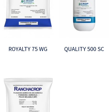
ROYALTY 75 WG
QUALITY 500 SC
Leer más
Leer más