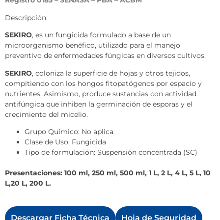
Registro 0183 – SENASA – PBA – ACBM
Descripción:
SEKIRO
, es un fungicida formulado a base de un
microorganismo benéfico, utilizado para el manejo
preventivo de enfermedades fúngicas en diversos cultivos.
SEKIRO
, coloniza la superficie de hojas y otros tejidos,
compitiendo con los hongos fitopatógenos por espacio y
nutrientes. Asimismo, produce sustancias con actividad
antifúngica que inhiben la germinación de esporas y el
crecimiento del micelio.
Grupo Químico: No aplica
Clase de Uso: Fungicida
Tipo de formulación: Suspensión concentrada (SC)
Presentaciones: 100 ml, 250 ml, 500 ml, 1 L, 2 L, 4 L, 5 L, 10
L,20 L, 200 L.
Descargar Ficha Técnica
Hoja de Seguridad