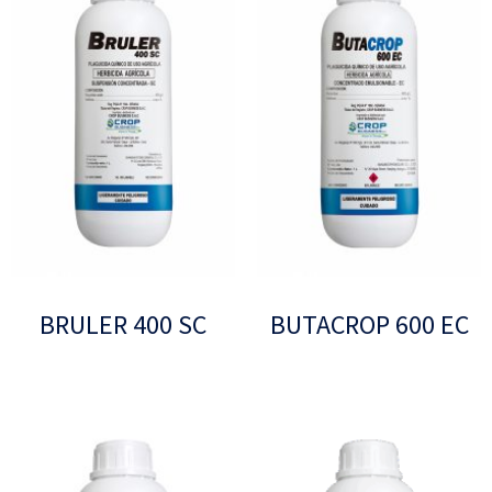
BRULER 400 SC
BUTACROP 600 EC
Leer más
Leer más