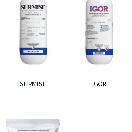
SURMISE
IGOR
Leer más
Leer más