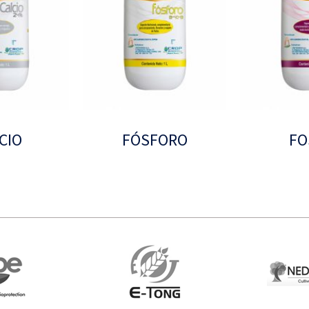
CIO
FÓSFORO
FO
Leer más