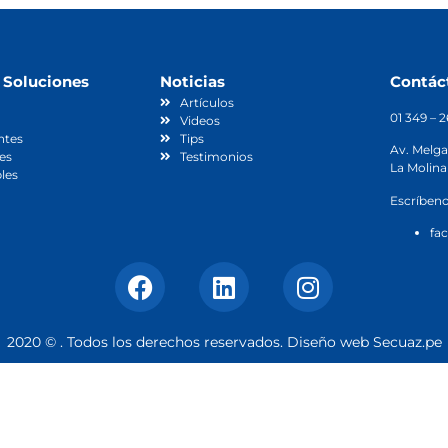
 Soluciones
Noticias
Contác
Artículos
01 349 – 
Videos
ntes
Tips
Av. Melga
es
Testimonios
La Molina
les
Escríbeno
fa
2020 © . Todos los derechos reservados. Diseño web
Secuaz.pe