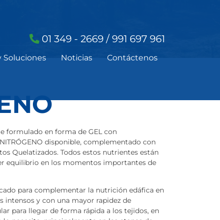
01 349 - 2669 / 991 697 961
y Soluciones
Noticias
Contáctenos
ENO
nte formulado en forma de GEL con
e NITRÓGENO disponible, complementado con
tos Quelatizados. Todos estos nutrientes están
er equilibrio en los momentos importantes de
do para complementar la nutrición edáfica en
os intensos y con una mayor rapidez de
r para llegar de forma rápida a los tejidos, en