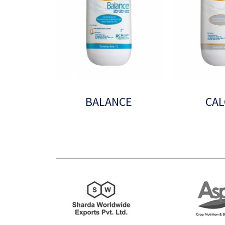
BALANCE
CAL
Leer más
Leer más