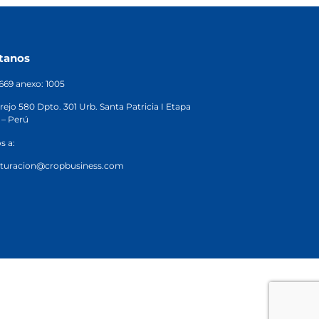
tanos
2669 anexo: 1005
rejo 580 Dpto. 301 Urb. Santa Patricia I Etapa
 – Perú
s a:
cturacion@cropbusiness.com