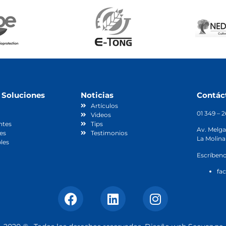
 Soluciones
Noticias
Contác
Artículos
01 349 – 
Videos
ntes
Tips
Av. Melga
es
Testimonios
La Molina
les
Escríbeno
fa