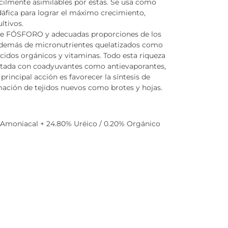
fácilmente asimilables por éstas. Se usa como
áfica para lograr el máximo crecimiento,
ltivos.
 de FÓSFORO y adecuadas proporciones de los
 además de micronutrientes quelatizados como
 ácidos orgánicos y vitaminas. Todo esta riqueza
tada con coadyuvantes como antievaporantes,
rincipal acción es favorecer la síntesis de
mación de tejidos nuevos como brotes y hojas.
% Amoniacal + 24.80% Uréico / 0.20% Orgánico