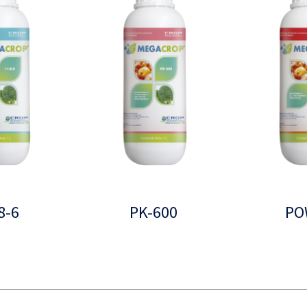
8-6
PK-600
PO
Leer más