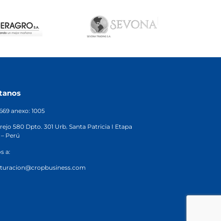
tanos
2669 anexo: 1005
rejo 580 Dpto. 301 Urb. Santa Patricia I Etapa
 – Perú
s a:
cturacion@cropbusiness.com