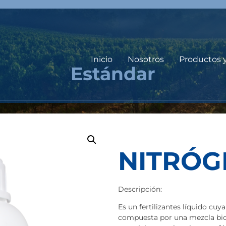
Inicio
Nosotros
Productos 
Estándar
NITRÓG
Descripción:
Es un fertilizantes líquido cu
compuesta por una mezcla bio