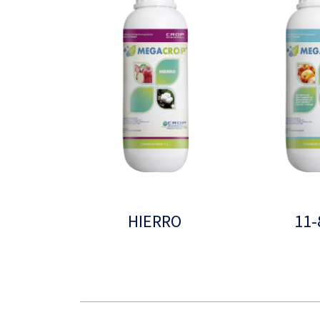
HIERRO
11-
Leer más
Leer más