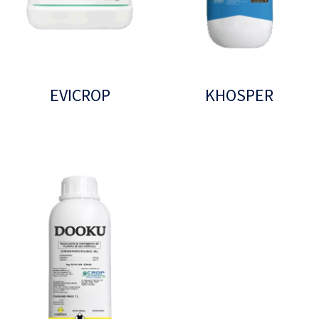
EVICROP
KHOSPER
Leer más
Leer más