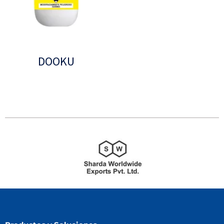
DOOKU
Leer más