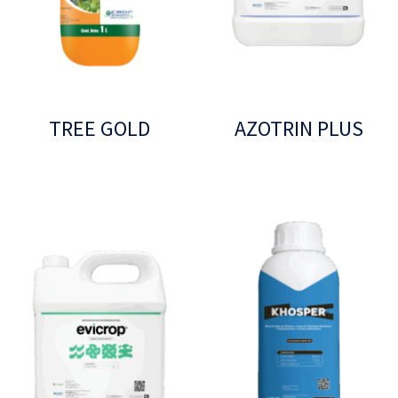
TREE GOLD
AZOTRIN PLUS
Leer más
Leer más