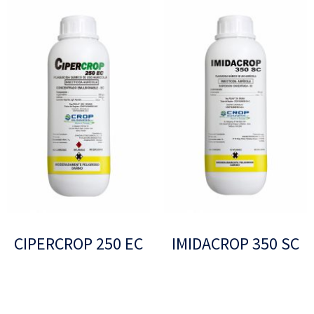
CIPERCROP 250 EC
IMIDACROP 350 SC
Leer más
Leer más