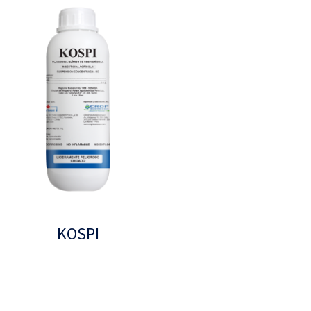
KOSPI
Leer más