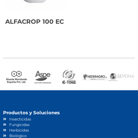
ALFACROP 100 EC
Leer más
Productos y Soluciones
Insecticidas
Fungicidas
Herbicidas
Biológico