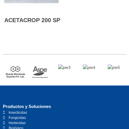
ACETACROP 200 SP
Leer más
Productos y Soluciones
Insecticidas
Fungicidas
Herbicidas
Biológico