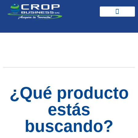
Productos y Soluciones
Acetamiprid
¿Qué producto
estás
buscando?